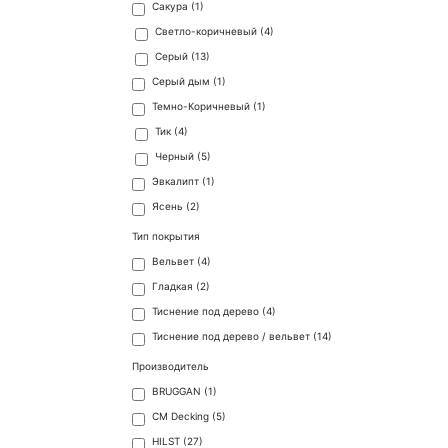
Сакура (
1
)
Светло-коричневый (
4
)
Серый (
13
)
Серый дым (
1
)
Темно-Коричневый (
1
)
Тик (
4
)
Черный (
5
)
Эвкалипт (
1
)
Ясень (
2
)
Тип покрытия
Вельвет (
4
)
Гладкая (
2
)
Тиснение под дерево (
4
)
Тиснение под дерево / вельвет (
14
)
Производитель
BRUGGAN (
1
)
CM Decking (
5
)
HILST (
27
)