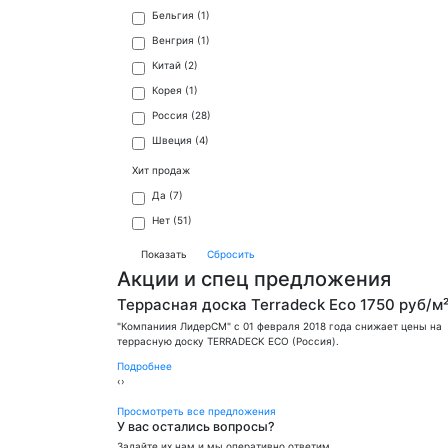
Бельгия (
1
)
Венгрия (
1
)
Китай (
2
)
Корея (
1
)
Россия (
28
)
Швеция (
4
)
Хит продаж
Да (
7
)
Нет (
51
)
Акции и спец предложения
50 руб/м²
Террасная доска Terradeck Eco 1750 руб/м
жает цены на
"Компаниия ЛидерСМ" с 01 февраля 2018 года снижает цены на
террасную доску TERRADECK ECO (Россия).
Подробнее
‹
›
Просмотреть все предложения
У вас остались вопросы?
Задайте их нам и мы оперативно ответим