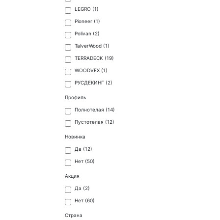
LEGRO (
1
)
Pioneer (
1
)
Polivan (
2
)
TalverWood (
1
)
TERRADECK (
19
)
WOODVEX (
1
)
РУСДЕКИНГ (
2
)
Профиль
Полнотелая (
14
)
Пустотелая (
12
)
Новинка
Да (
12
)
Нет (
50
)
Акция
Да (
2
)
Нет (
60
)
Страна