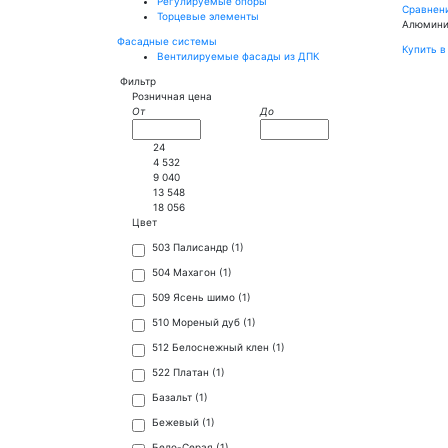
Регулируемые опоры
Сравнен
Торцевые элементы
Алюмини
Фасадные системы
Купить в
Вентилируемые фасады из ДПК
Фильтр
Розничная цена
От
До
24
4 532
9 040
13 548
18 056
Цвет
503 Палисандр (
1
)
504 Махагон (
1
)
509 Ясень шимо (
1
)
510 Мореный дуб (
1
)
512 Белоснежный клен (
1
)
522 Платан (
1
)
Базальт (
1
)
Бежевый (
1
)
Бело-Серая (
1
)