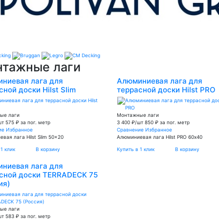
тажные лаги
ниевая лага для
Алюминиевая лага для
сной доски Hilst Slim
террасной доски Hilst PRO
ые лаги
Монтажные лаги
шт
575 ₽ за пог. метр
3 400 ₽/шт
850 ₽ за пог. метр
ие
Избранное
Сравнение
Избранное
вая лага Hilst Slim 50x20
Алюминиевая лага Hilst PRO 60х40
 1 клик
В корзину
Купить в 1 клик
В корзину
ниевая лага для
сной доски TERRADECK 75
ия)
ые лаги
шт
583 ₽ за пог. метр