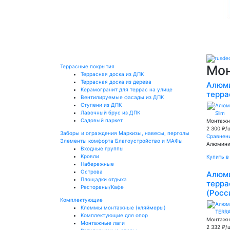
Мон
Террасные покрытия
Террасная доска из ДПК
Террасная доска из дерева
Алюми
Керамогранит для террас на улице
терра
Вентилируемые фасады из ДПК
Ступени из ДПК
Лавочный брус из ДПК
Садовый паркет
Монтажн
2 300 ₽/
Заборы и ограждения
Маркизы, навесы, перголы
Сравнен
Элементы комфорта
Благоустройство и МАФы
Алюминие
Входные группы
Кровли
Купить в
Набережные
Острова
Алюми
Площадки отдыха
терра
Рестораны/Кафе
(Росс
Комплектующие
Клеммы монтажные (кляймеры)
Комплектующие для опор
Монтажн
Монтажные лаги
2 332 ₽/