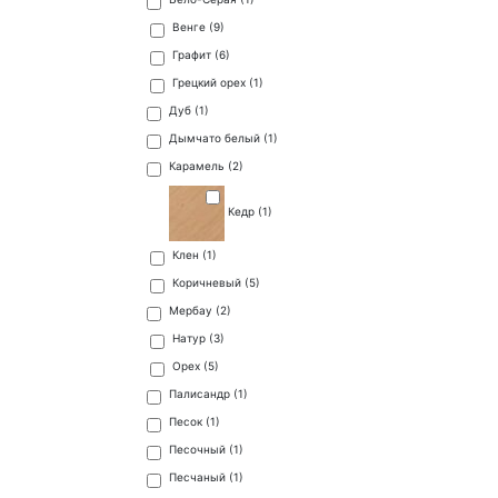
Венге (
9
)
Графит (
6
)
Грецкий орех (
1
)
Дуб (
1
)
Дымчато белый (
1
)
Карамель (
2
)
Кедр (
1
)
Клен (
1
)
Коричневый (
5
)
Мербау (
2
)
Натур (
3
)
Орех (
5
)
Палисандр (
1
)
Песок (
1
)
Песочный (
1
)
Песчаный (
1
)