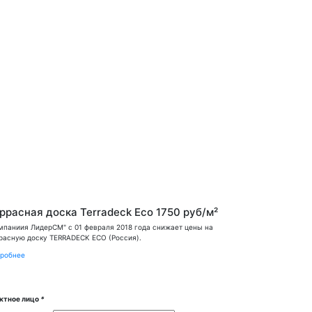
ррасная доска Terradeck Eco 1750 руб/м²
Террасная 
мпаниия ЛидерСМ" с 01 февраля 2018 года снижает цены на
"Компаниия Лиде
расную доску TERRADECK ECO (Россия).
террасную доску
робнее
Подробнее
ктное лицо
*