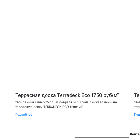
²
Террасная доска Terradeck Eco 1750 руб/м²
Те
"Компаниия ЛидерСМ" с 01 февраля 2018 года снижает цены на
"Ко
террасную доску TERRADECK ECO (Россия).
тер
Подробнее
Под
Конта